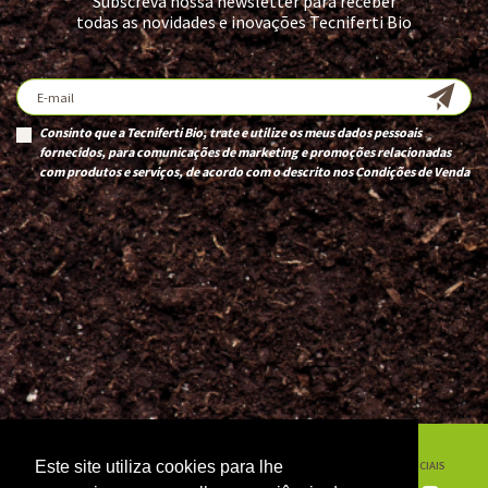
Subscreva nossa newsletter para receber
todas as novidades e inovações Tecniferti Bio
Consinto que a Tecniferti Bio, trate e utilize os meus dados pessoais
fornecidos, para comunicações de marketing e promoções relacionadas
com produtos e serviços, de acordo com o descrito nos
Condições de Venda
EMPRESA
NOTÍCIAS
Este site utiliza cookies para lhe
REDES SOCIAIS
PRODUTOS
DICAS