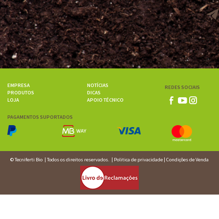
EMPRESA
NOTÍCIAS
REDES SOCIAIS
PRODUTOS
DICAS
LOJA
APOIO TÉCNICO
PAGAMENTOS SUPORTADOS
© Tecniferti Bio
| Todos os direitos reservados. |
Politica de privacidade
|
Condições de Venda