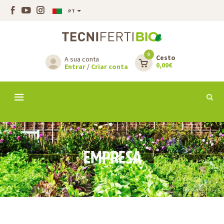
PT
0
Cesto
A sua conta
0,00€
Entrar
/
Criar conta
EMPRESA