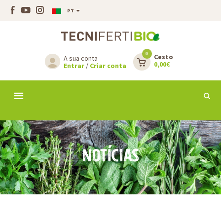
PT
0
Cesto
A sua conta
0,00€
Entrar
/
Criar conta
NOTÍCIAS